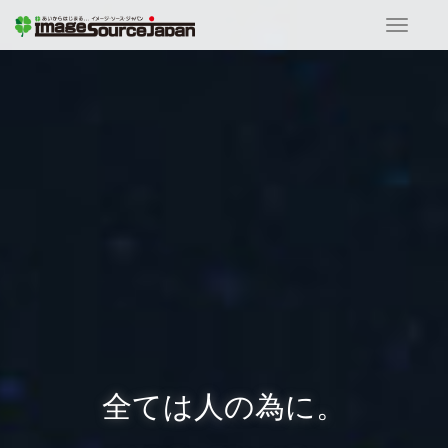
T
o
g
g
l
e
n
a
v
i
g
a
t
i
o
n
全ては人の為に。